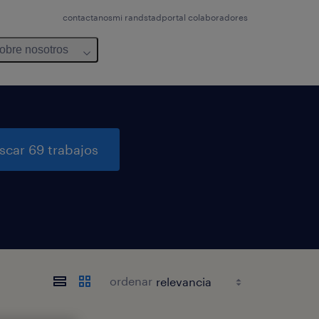
contactanos
mi randstad
portal colaboradores
obre nosotros
scar 69 trabajos
ordenar