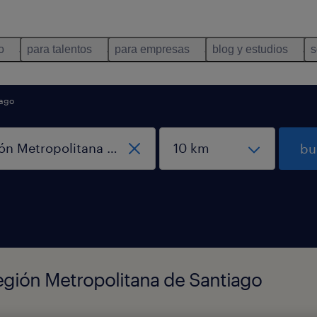
o
para talentos
para empresas
blog y estudios
s
iago
bu
egión Metropolitana de Santiago