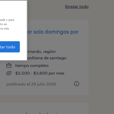
limpiar todo
 web y para
lic en
ara más
reponedor solo domingos por
horas
tar todo
san bernardo, región
metropolitana de santiago
tiempo completo
$3.500 - $3.600 por mes
publicado el 29 julio 2026