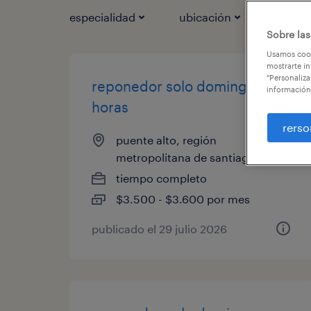
especialidad
ubicación
ca
1
Sobre las
Usamos cook
mostrarte in
"Personaliza
reponedor solo domingos por
información
horas
rerso
puente alto, región
metropolitana de santiago
tiempo completo
$3.500 - $3.600 por mes
publicado el 29 julio 2026