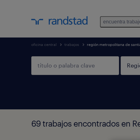
encuentra trabaj
oficina central
trabajos
región metropolitana de sant
69 trabajos encontrados en R