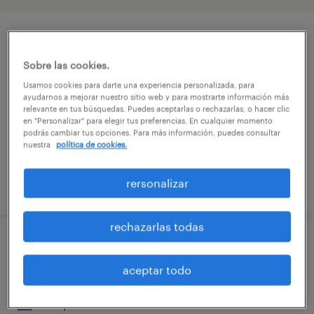
asistente administrativo
Sobre las cookies.
las condes, región metropolitana de santiago
Usamos cookies para darte una experiencia personalizada, para
tiempo completo
ayudarnos a mejorar nuestro sitio web y para mostrarte información más
relevante en tus búsquedas. Puedes aceptarlas o rechazarlas, o hacer clic
$600.000 - $600.001 por mes
en "Personalizar" para elegir tus preferencias. En cualquier momento
podrás cambiar tus opciones. Para más información, puedes consultar
nuestra
política de cookies.
rersonalizar
publicado el 7 agosto 2026
rechazarlas todas
analista gestión de contratos
aceptar todo
providencia, región metropolitana de santiago
temporal