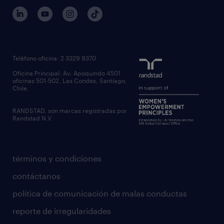
gobierno corporativo
servicios transitorios
contáctanos
inhouse services
nuestras oficinas
rpo recruitment process outsourcing
regístrate candidato
Teléfono oficina: 2 3329 9370
executive search
Oficina Principal: Av. Apoquindo 4501
inclusión laboral
oficinas 501-502, Las Condes, Santiago,
Chile.
RANDSTAD, son marcas registradas por
Randstad N.V.
términos y condiciones
contáctanos
política de comunicación de malas conductas
reporte de irregularidades