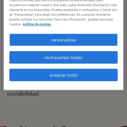
reclutamos al mejor talento
ayudarnos a mejorar nuestro sitio web y para mostrarte información más
relevante en tus búsquedas. Puedes aceptarlas o rechazarlas, o hacer clic
en "Personalizar" para elegir tus preferencias. En cualquier momento
de banca e instituciones
podrás cambiar tus opciones. Para más información, puedes consultar
nuestra
política de cookies.
financieras.
rersonalizar
Si necesitas un candidato con habilidades
analíticas y visión para los negocios de
rechazarlas todas
primera línea ¡estás en el lugar correcto! Nos
especializamos en encontrar al profesional
aceptar todo
perfecto para tu empresa, ya que contamos
con una amplia red de talentos en finanzas y
contabilidad.