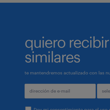
quiero recibir
similares
te mantendremos actualizado con las nue
enviar
Doy mi consentimiento para el uso d