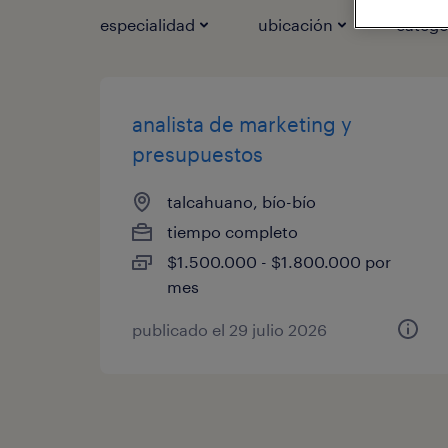
especialidad
ubicación
catego
analista de marketing y
presupuestos
talcahuano, bío-bío
tiempo completo
$1.500.000 - $1.800.000 por
mes
publicado el 29 julio 2026