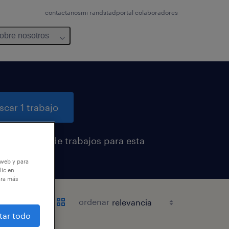
contactanos
mi randstad
portal colaboradores
obre nosotros
scar 1 trabajo
cibir alertas de trabajos para esta
ueda
 web y para
lic en
ara más
ordenar
tar todo