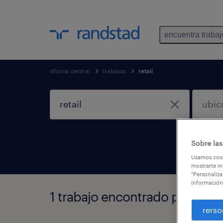
encuentra trabaj
oficina central
trabajos
retail
Sobre las
Usamos cook
mostrarte in
"Personaliza
información
1 trabajo encontrado para Reta
rerso