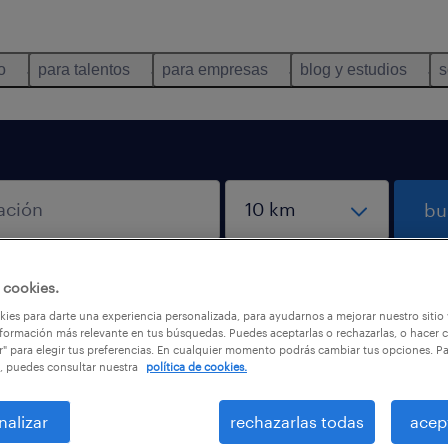
o
para talentos
para empresas
blog y estudios
s
bu
re
 cookies.
búsq
ies para darte una experiencia personalizada, para ayudarnos a mejorar nuestro sitio
formación más relevante en tus búsquedas. Puedes aceptarlas o rechazarlas, o hacer c
r" para elegir tus preferencias. En cualquier momento podrás cambiar tus opciones. P
, puedes consultar nuestra
política de cookies.
il
nalizar
rechazarlas todas
acep