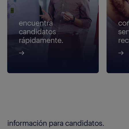
encuentra
co
candidatos
ser
rápidamente.
rec
información para candidatos.