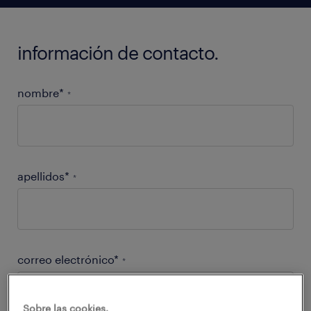
información de contacto.
nombre*
*
apellidos*
*
correo electrónico*
*
Sobre las cookies.