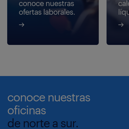
conoce nuestras
cal
ofertas laborales.
líq
conoce nuestras
oficinas
de norte a sur.