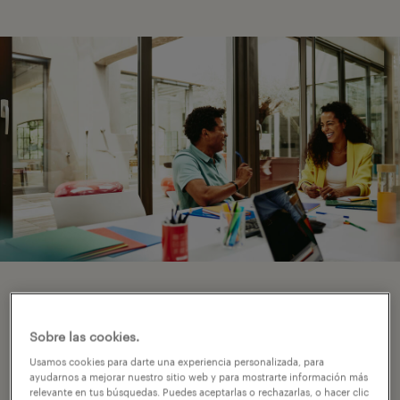
sobre los roles
profesionales.
Sobre las cookies.
Usamos cookies para darte una experiencia personalizada, para
ayudarnos a mejorar nuestro sitio web y para mostrarte información más
El mercado laboral en Chile está
relevante en tus búsquedas. Puedes aceptarlas o rechazarlas, o hacer clic