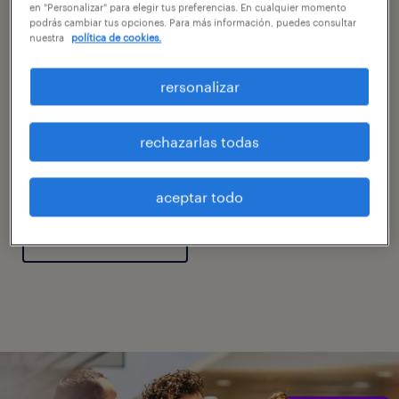
evolucionando rápidamente, con desafíos
en "Personalizar" para elegir tus preferencias. En cualquier momento
podrás cambiar tus opciones. Para más información, puedes consultar
como la inteligencia artificial, perspectivas
nuestra
política de cookies.
laborales diferentes, flexibilidad laboral,
rersonalizar
escasez de talento y la incertidumbre. Te
acompañamos en tu próximo paso para
desarrollar tu carrera profesional.
rechazarlas todas
aceptar todo
descubre más