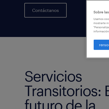
Contáctanos
Sobre las
Usamos cook
mostrarte in
"Personaliza
información
rerso
Servicios
Transitorios: 
futuro de la