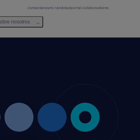
contactanos
mi randstad
portal colaboradores
obre nosotros