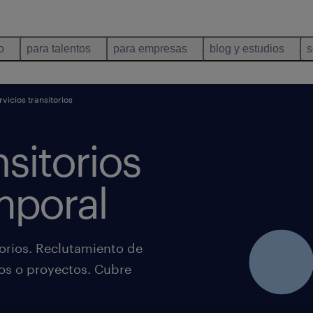
o
para talentos
para empresas
blog y estudios
s
vicios transitorios
nsitorios
mporal
orios. Reclutamiento de
os o proyectos. Cubre