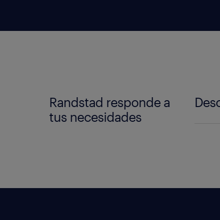
Randstad responde a
Desc
tus necesidades
Fl
n
c
i
c
Co