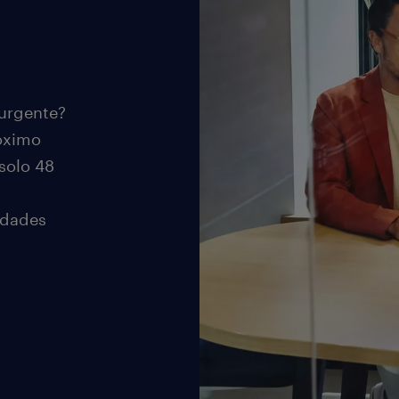
 urgente?
óximo
solo 48
idades