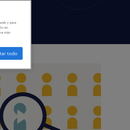
 web y para
lic en
ara más
tar todo