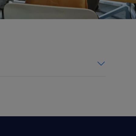
traordinarios: Al contratarnos
 temporadas altas sino que
olo cuando lo requieres, aunque
 en un futuro activo de tu
ral frente a ausencias, inicio de