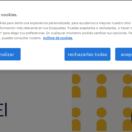
 cookies.
ies para darte una experiencia personalizada, para ayudarnos a mejorar nuestro sitio
formación más relevante en tus búsquedas. Puedes aceptarlas o rechazarlas, o hacer c
r" para elegir tus preferencias. En cualquier momento podrás cambiar tus opciones. P
, puedes consultar nuestra
política de cookies.
nalizar
rechazarlas todas
acep
El