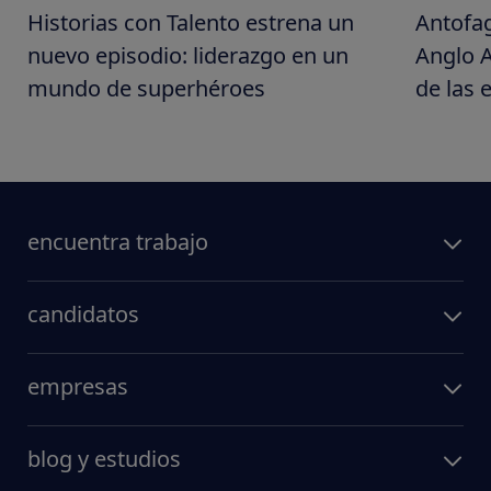
Historias con Talento estrena un
Antofag
nuevo episodio: liderazgo en un
Anglo A
mundo de superhéroes
de las 
para tr
encuentra trabajo
candidatos
empresas
blog y estudios