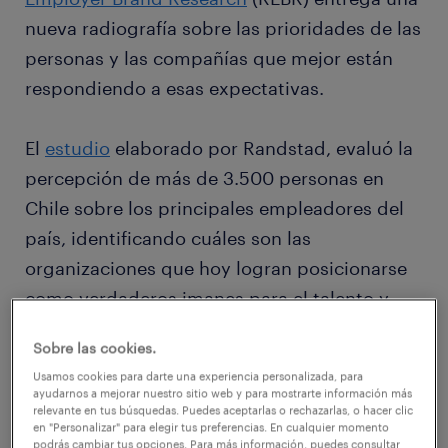
nueva radiografía sobre las prioridades de las
personas y las compañías que mejor están
respondiendo a esas expectativas.
El
estudio
elaborado por Randstad, evaluó la
percepción de más de 3.500 personas en
Chile sobre los principales empleadores del
país, identificando cuáles son las
organizaciones que hoy logran posicionarse
como verdaderos imanes para el talento y
qué factores son los más valorados al
Sobre las cookies.
momento de elegir dónde trabajar.
Usamos cookies para darte una experiencia personalizada, para
ayudarnos a mejorar nuestro sitio web y para mostrarte información más
relevante en tus búsquedas. Puedes aceptarlas o rechazarlas, o hacer clic
en "Personalizar" para elegir tus preferencias. En cualquier momento
Las empresas que hoy son un
podrás cambiar tus opciones. Para más información, puedes consultar