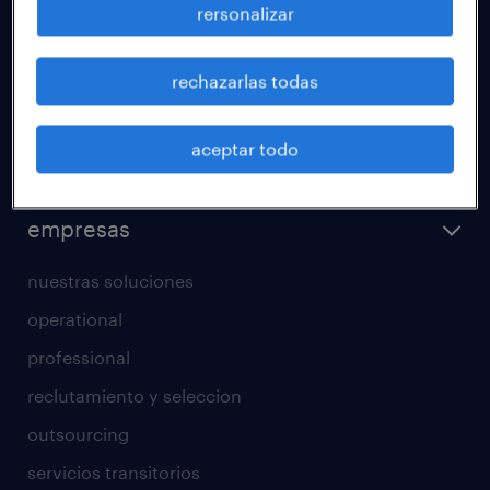
rersonalizar
áreas de especializacion
calculadora salarial
rechazarlas todas
operational
professional
aceptar todo
regístrate
empresas
nuestras soluciones
operational
professional
reclutamiento y seleccion
outsourcing
servicios transitorios