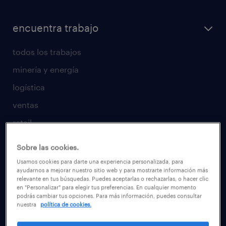
encuentra trabajo
todos los trabajos
minería y energía
logística
ventas
retail
temporal
Sobre las cookies.
tiempo completo
Usamos cookies para darte una experiencia personalizada, para
ayudarnos a mejorar nuestro sitio web y para mostrarte información más
trabaja con nosotros
relevante en tus búsquedas. Puedes aceptarlas o rechazarlas, o hacer clic
en "Personalizar" para elegir tus preferencias. En cualquier momento
candidatos
podrás cambiar tus opciones. Para más información, puedes consultar
nuestra
política de cookies.
consejos laborales