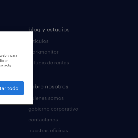
blog y estudios
articulos
workmonitor
 web y para
lic en
estudio de rentas
ara más
sobre nosotros
tar todo
quienes somos
gobierno corporativo
contáctanos
nuestras oficinas