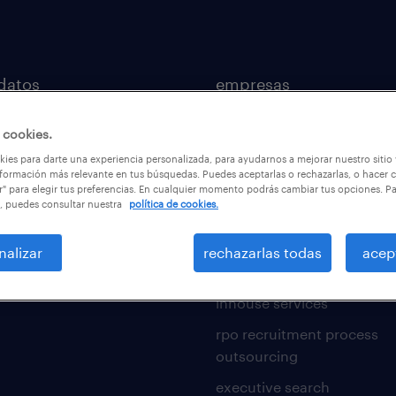
datos
empresas
os laborales
nuestras soluciones
 cookies.
de especializacion
operational
ies para darte una experiencia personalizada, para ayudarnos a mejorar nuestro sitio
formación más relevante en tus búsquedas. Puedes aceptarlas o rechazarlas, o hacer c
dora salarial
professional
r" para elegir tus preferencias. En cualquier momento podrás cambiar tus opciones. P
, puedes consultar nuestra
política de cookies.
ional
reclutamiento y seleccion
sional
outsourcing
nalizar
rechazarlas todas
acep
ate
servicios transitorios
inhouse services
rpo recruitment process
outsourcing
executive search