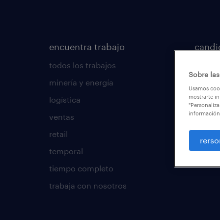
encuentra trabajo
candi
todos los trabajos
consej
Sobre las
minería y energía
áreas 
Usamos cook
mostrarte in
logística
calcula
"Personaliza
información
ventas
operat
retail
profes
rerso
temporal
regístr
tiempo completo
trabaja con nosotros