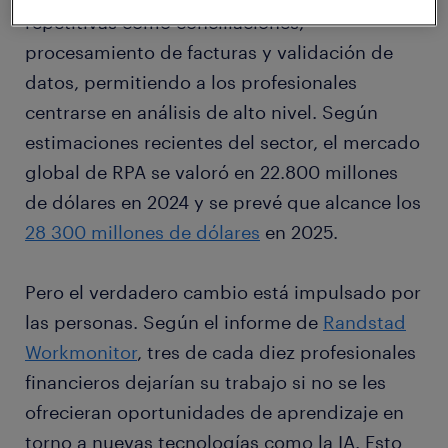
repetitivas como conciliaciones,
procesamiento de facturas y validación de
datos, permitiendo a los profesionales
centrarse en análisis de alto nivel. Según
estimaciones recientes del sector, el mercado
global de RPA se valoró en 22.800 millones
de dólares en 2024 y se prevé que alcance los
28 300 millones de dólares
en 2025.
Pero el verdadero cambio está impulsado por
las personas. Según el informe de
Randstad
Workmonitor
, tres de cada diez profesionales
financieros dejarían su trabajo si no se les
ofrecieran oportunidades de aprendizaje en
torno a nuevas tecnologías como la IA. Esto