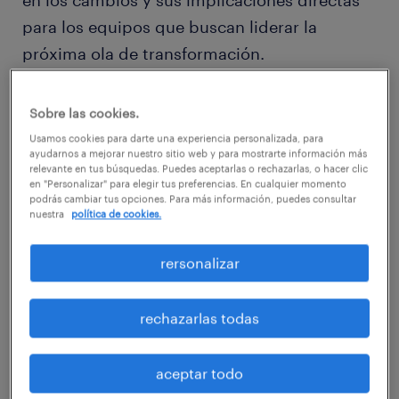
en los cambios y sus implicaciones directas
para los equipos que buscan liderar la
próxima ola de transformación.
La IA y la automatización se
Sobre las cookies.
vuelven esenciales para la
Usamos cookies para darte una experiencia personalizada, para
estrategia
ayudarnos a mejorar nuestro sitio web y para mostrarte información más
relevante en tus búsquedas. Puedes aceptarlas o rechazarlas, o hacer clic
en "Personalizar" para elegir tus preferencias. En cualquier momento
podrás cambiar tus opciones. Para más información, puedes consultar
La IA en finanzas se ha convertido en un
nuestra
política de cookies.
elemento esencial para las empresas. La
inteligencia artificial y la automatización han
rersonalizar
dejado de ser herramientas para ahorrar
costes. Hoy en día, son fundamentales para
rechazarlas todas
que los equipos financieros creen valor
estratégico. La automatización robótica de
aceptar todo
procesos (RPA) está asumiendo tareas