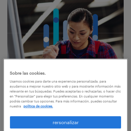
Sobre las cookies.
Con la llegada de septiembre, todo Chile se
Usamos cookies para darte una experiencia personalizada, para
ayudarnos a mejorar nuestro sitio web y para mostrarte información más
prepara para celebrar. Para el retail y la
relevante en tus búsquedas. Puedes aceptarlas o rechazarlas, o hacer clic
en "Personalizar" para elegir tus preferencias. En cualquier momento
cadena de suministro, esto significa
podrás cambiar tus opciones. Para más información, puedes consultar
un desafío logístico monumental que puede
nuestra
política de cookies.
ser una gran oportunidad o un punto de
rersonalizar
quiebre.