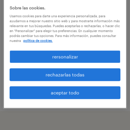
Sobre las cookies.
Súmate a historias inspiradoras narradas por
Usamos cookies para darte una experiencia personalizada, para
ayudarnos a mejorar nuestro sitio web y para mostrarte información más
actores clave de la transformación laboral;
relevante en tus búsquedas. Puedes aceptarlas o rechazarlas, o hacer clic
una mirada que recorre su trayectoria para ir
en "Personalizar" para elegir tus preferencias. En cualquier momento
podrás cambiar tus opciones. Para más información, puedes consultar
más allá de los datos y conectar con las
nuestra
política de cookies.
personas detrás de los procesos.
rersonalizar
Te invitamos a encontrarte en sus historias:
un espacio humano para reconocer desafíos,
rechazarlas todas
compartir aprendizajes y diseñar, juntos, el
futuro del trabajo.
aceptar todo