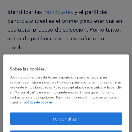
Identificar las
habilidades
y el perfil del
candidato ideal es el primer paso esencial en
cualquier proceso de selección. Por lo tanto,
antes de publicar una nueva oferta de
empleo:
Identifica habilidades clave: Distinguir
Sobre las cookies.
entre las habilidades que son esenciales
Usamos cookies para darte una experiencia personalizada, para
para el puesto desde el primer día y
ayudarnos a mejorar nuestro sitio web y para mostrarte información más
relevante en tus búsquedas. Puedes aceptarlas o rechazarlas, o hacer clic
aquellas que pueden ser desarrolladas a
en "Personalizar" para elegir tus preferencias. En cualquier momento
podrás cambiar tus opciones. Para más información, puedes consultar
través de formación.
nuestra
política de cookies.
Recopila información: Recopilar
rersonalizar
información de colaboradores y
supervisores para garantizar una