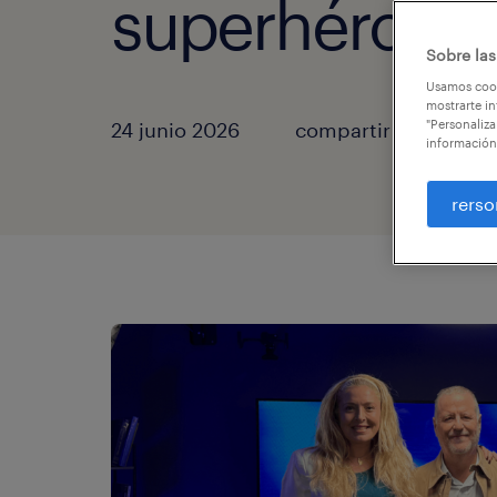
superhéroes
Sobre las
Usamos cook
mostrarte in
"Personaliza
24 junio 2026
compartir artículos
información
rerso