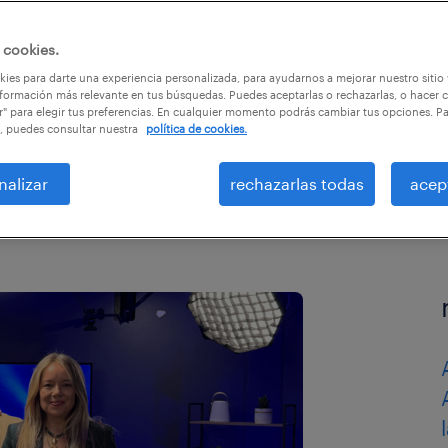
 cookies.
ies para darte una experiencia personalizada, para ayudarnos a mejorar nuestro sitio
formación más relevante en tus búsquedas. Puedes aceptarlas o rechazarlas, o hacer c
r" para elegir tus preferencias. En cualquier momento podrás cambiar tus opciones. P
, puedes consultar nuestra
política de cookies.
nalizar
rechazarlas todas
acep