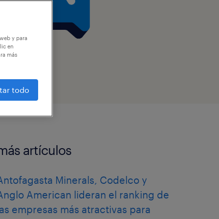
 web y para
lic en
ara más
tar todo
más artículos
Antofagasta Minerals, Codelco y
Anglo American lideran el ranking de
las empresas más atractivas para