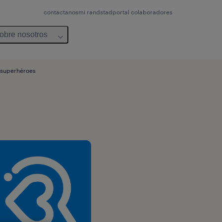
contactanos
mi randstad
portal colaboradores
obre nosotros
e superhéroes