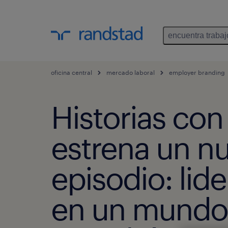
encuentra trabaj
oficina central
mercado laboral
employer branding
Historias con
estrena un n
episodio: lid
en un mundo