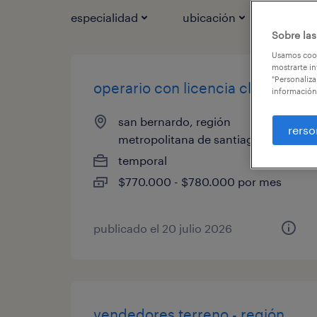
especialidad
ubicación
ca
1
Sobre las
Usamos cook
mostrarte in
"Personaliza
operario con licencia clase d
información
san bernardo, región
rerso
metropolitana de santiago
temporal
$770.000 - $780.000 por mes
publicado el 20 julio 2026
vendedores terreno - región