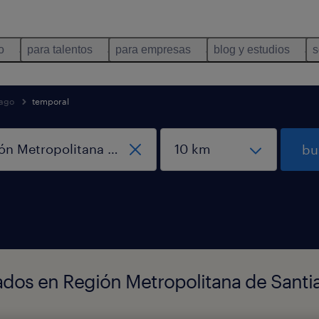
o
para talentos
para empresas
blog y estudios
s
iago
temporal
bu
ados en Región Metropolitana de Santi