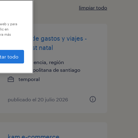
limpiar todo
 web y para
lic en
ara más
analista de gastos y viajes -
pre y post natal
tar todo
providencia, región
metropolitana de santiago
temporal
publicado el 20 julio 2026
kam e-commerce.