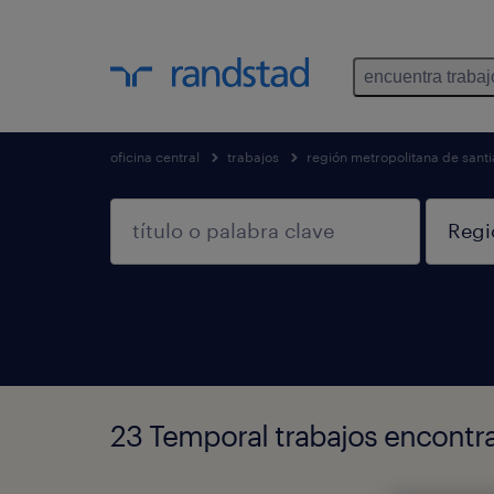
encuentra trabaj
oficina central
trabajos
región metropolitana de sant
23 Temporal trabajos encontr