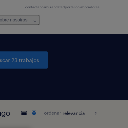
contactanos
mi randstad
portal colaboradores
obre nosotros
scar 23 trabajos
ago
ordenar