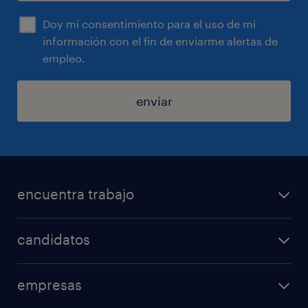
Doy mi consentimiento para el uso de mi
información con el fin de enviarme alertas de
empleo.
enviar
encuentra trabajo
todos los trabajos
candidatos
minería y energía
consejos laborales
logística
empresas
áreas de especializacion
ventas