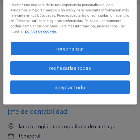
Usamos cookies para darte una experiencia personalizada, para
ayudarnos a mejorar nuestro sitio web y para mostrarte información más
relevante en tus búsquedas. Puedes aceptarlas o rechazarlas, o hacer clic
ayudante operario noviciado
en "Personalizar" para elegir tus preferencias. En cualquier momento
podrás cambiar tus opciones. Para más información, puedes consultar
nuestra
política de cookies.
lampa, región metropolitana de santiago
temporal
rersonalizar
$600.000 - $6.010.000 por mes
rechazarlas todas
publicado el 14 julio 2026
aceptar todo
jefe de contabilidad
lampa, región metropolitana de santiago
temporal