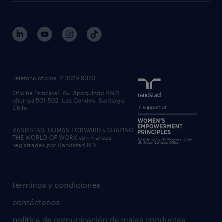
quienes somos
estudio de rentas
outsourcing
gobierno corporativo
servicios transitorios
contáctanos
inhouse services
nuestras oficinas
rpo recruitment process outsourcing
regístrate candidato
Teléfono oficina: 2 3329 9370
executive search
Oficina Principal: Av. Apoquindo 4501
inclusión laboral
oficinas 501-502, Las Condes, Santiago,
Chile.
RANDSTAD, HUMAN FORWARD y SHAPING
THE WORLD OF WORK son marcas
registradas por Randstad N.V.
términos y condiciones
contáctanos
política de comunicación de malas conductas