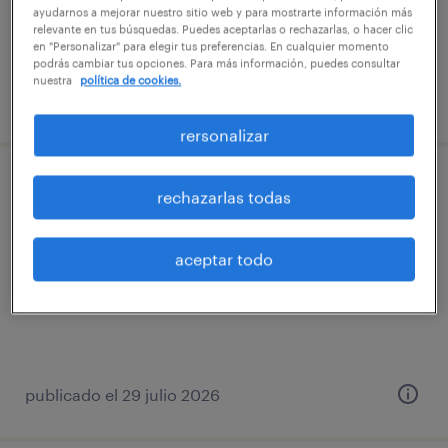
$3.500 - $3.600 por mes
ayudarnos a mejorar nuestro sitio web y para mostrarte información más
relevante en tus búsquedas. Puedes aceptarlas o rechazarlas, o hacer clic
en "Personalizar" para elegir tus preferencias. En cualquier momento
podrás cambiar tus opciones. Para más información, puedes consultar
nuestra
política de cookies.
publicado el 29 julio 2026
rersonalizar
reponedor solo domingos por horas
rechazarlas todas
pirque, región metropolitana de santiago
aceptar todo
tiempo completo
$3.500 - $3.600 por mes
publicado el 29 julio 2026