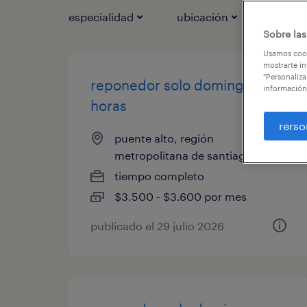
especialidad
ubicación
ca
1
Sobre las
Usamos cook
mostrarte in
"Personaliza
reponedor solo domingos por
información
horas
rerso
puente alto, región
metropolitana de santiago
tiempo completo
$3.500 - $3.600 por mes
publicado el 29 julio 2026