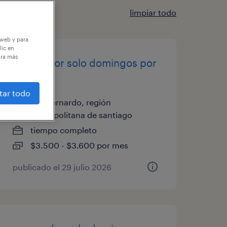
limpiar todo
 web y para
lic en
ara más
reponedor solo domingos por
horas
tar todo
san bernardo, región
metropolitana de santiago
tiempo completo
$3.500 - $3.600 por mes
publicado el 29 julio 2026