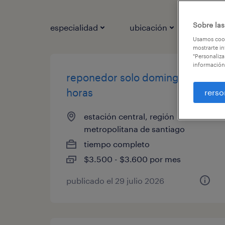
Sobre las
especialidad
ubicación
ca
1
Usamos cook
mostrarte in
"Personaliza
información
reponedor solo domingos por
horas
rerso
estación central, región
metropolitana de santiago
tiempo completo
$3.500 - $3.600 por mes
publicado el 29 julio 2026