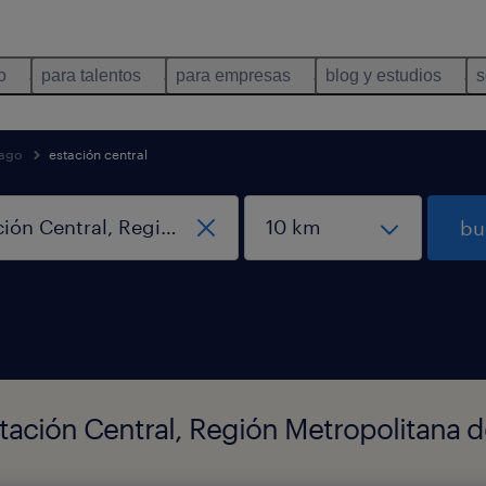
o
para talentos
para empresas
blog y estudios
s
iago
estación central
bu
tación Central, Región Metropolitana 