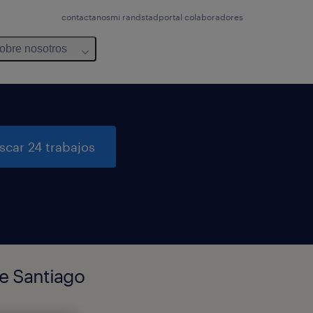
contactanos
mi randstad
portal colaboradores
obre nosotros
scar 24 trabajos
de Santiago