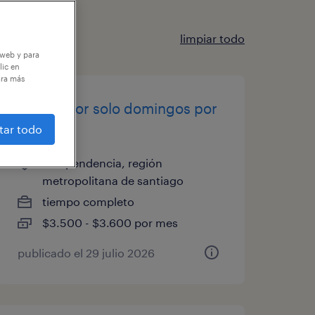
limpiar todo
 web y para
lic en
ara más
reponedor solo domingos por
horas
tar todo
independencia, región
metropolitana de santiago
tiempo completo
$3.500 - $3.600 por mes
publicado el 29 julio 2026