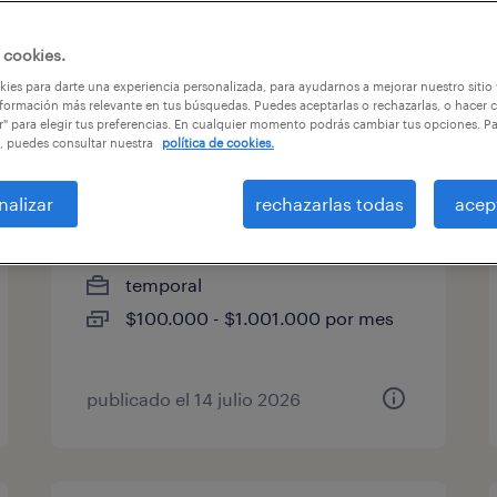
 cookies.
tegoría de trabajo
salario
ies para darte una experiencia personalizada, para ayudarnos a mejorar nuestro sitio
formación más relevante en tus búsquedas. Puedes aceptarlas o rechazarlas, o hacer c
r" para elegir tus preferencias. En cualquier momento podrás cambiar tus opciones. P
, puedes consultar nuestra
política de cookies.
electromecánico cerrillos
nalizar
rechazarlas todas
acep
cerrillos, región metropolitana de
santiago
temporal
$100.000 - $1.001.000 por mes
publicado el 14 julio 2026