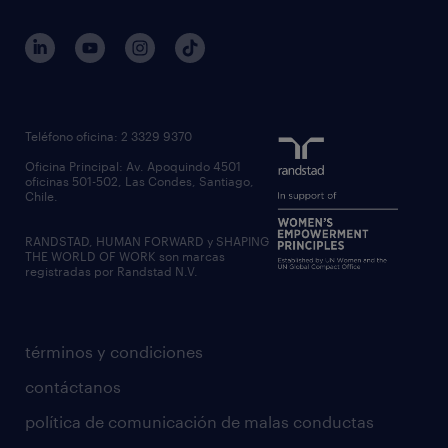
outsourcing
gobierno corporativo
servicios transitorios
contáctanos
inhouse services
nuestras oficinas
rpo recruitment process outsourcing
regístrate candidato
Teléfono oficina: 2 3329 9370
executive search
Oficina Principal: Av. Apoquindo 4501
inclusión laboral
oficinas 501-502, Las Condes, Santiago,
Chile.
RANDSTAD, HUMAN FORWARD y SHAPING
THE WORLD OF WORK son marcas
registradas por Randstad N.V.
términos y condiciones
contáctanos
política de comunicación de malas conductas