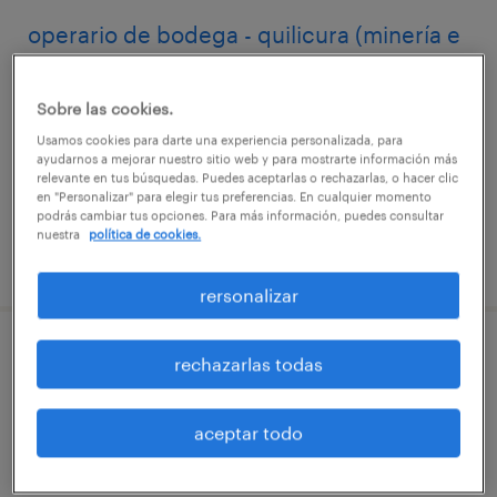
operario de bodega - quilicura (minería e
industrial)
Sobre las cookies.
quilicura, región metropolitana de santiago
Usamos cookies para darte una experiencia personalizada, para
temporal
ayudarnos a mejorar nuestro sitio web y para mostrarte información más
relevante en tus búsquedas. Puedes aceptarlas o rechazarlas, o hacer clic
$600.000 - $601.000 por mes
en "Personalizar" para elegir tus preferencias. En cualquier momento
podrás cambiar tus opciones. Para más información, puedes consultar
nuestra
política de cookies.
publicado el 15 julio 2026
rersonalizar
ayudante operario noviciado
rechazarlas todas
lampa, región metropolitana de santiago
aceptar todo
temporal
$600.000 - $6.010.000 por mes