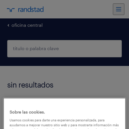
oficina central
sin resultados
No encontramos trabajos que coincidan con
estos filtros. Podés intentar modificar los
Sobre las cookies.
filtros aplicados para obtener más resultados.
Usamos cookies para darte una experiencia personalizada, para
ayudarnos a mejorar nuestro sitio web y para mostrarte información más
Las siguientes acciones pueden ayudar