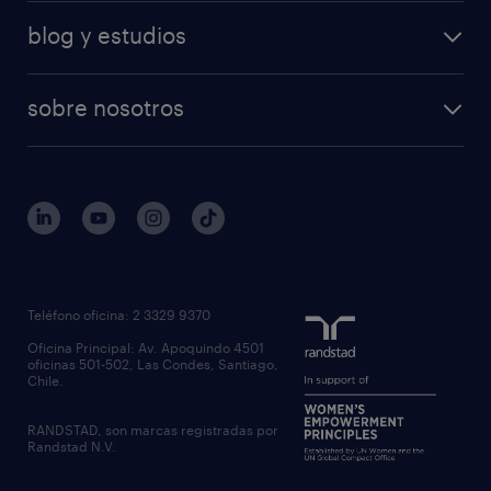
nuestras soluciones
calculadora salarial
retail
blog y estudios
operational
operational
temporal
articulos
professional
professional
tiempo completo
sobre nosotros
workmonitor
reclutamiento y seleccion
regístrate
trabaja con nosotros
quienes somos
estudio de rentas
outsourcing
gobierno corporativo
servicios transitorios
contáctanos
inhouse services
nuestras oficinas
rpo recruitment process outsourcing
regístrate candidato
Teléfono oficina: 2 3329 9370
executive search
Oficina Principal: Av. Apoquindo 4501
inclusión laboral
oficinas 501-502, Las Condes, Santiago,
Chile.
RANDSTAD, son marcas registradas por
Randstad N.V.