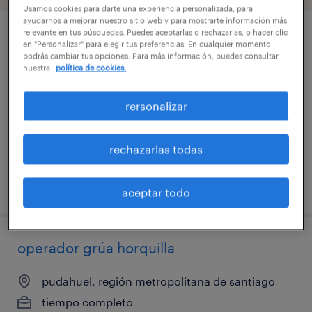
Usamos cookies para darte una experiencia personalizada, para
ayudarnos a mejorar nuestro sitio web y para mostrarte información más
relevante en tus búsquedas. Puedes aceptarlas o rechazarlas, o hacer clic
técnico mantención planta externa
en "Personalizar" para elegir tus preferencias. En cualquier momento
podrás cambiar tus opciones. Para más información, puedes consultar
(telecomunicaciones) - santiago
nuestra
política de cookies.
santiago, región metropolitana de santiago
rersonalizar
tiempo completo
$620.000 - $620.001 por mes
rechazarlas todas
publicado el 21 julio 2026
aceptar todo
operador grúa horquilla
pudahuel, región metropolitana de santiago
tiempo completo