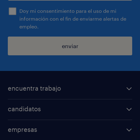
Doy mi consentimiento para el uso de mi
información con el fin de enviarme alertas de
empleo.
enviar
encuentra trabajo
todos los trabajos
candidatos
minería y energía
consejos laborales
logística
empresas
áreas de especializacion
ventas