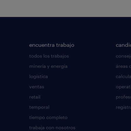
encuentra trabajo
candi
todos los trabajos
consej
minería y energía
áreas 
logística
calcula
ventas
operat
retail
profes
temporal
regístr
tiempo completo
trabaja con nosotros