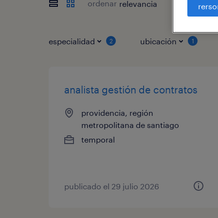
ordenar
rerso
especialidad
ubicación
2
1
analista gestión de contratos
providencia, región
metropolitana de santiago
temporal
publicado el 29 julio 2026