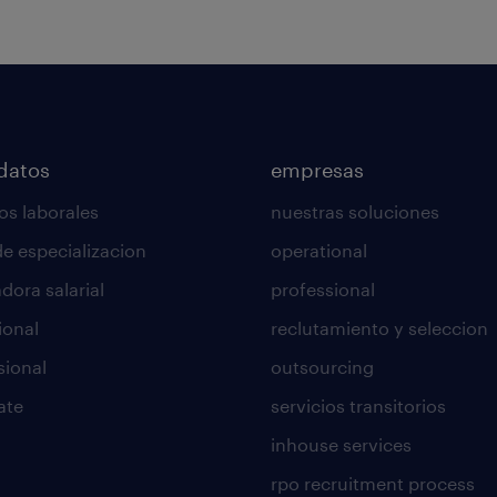
datos
empresas
os laborales
nuestras soluciones
de especializacion
operational
dora salarial
professional
ional
reclutamiento y seleccion
sional
outsourcing
ate
servicios transitorios
inhouse services
rpo recruitment process