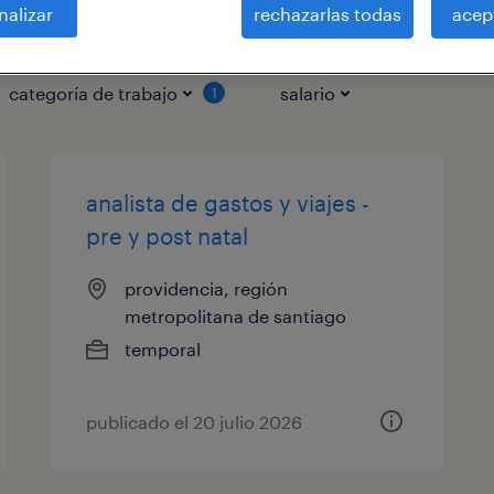
nalizar
rechazarlas todas
acep
categoría de trabajo
salario
1
analista de gastos y viajes -
pre y post natal
providencia, región
metropolitana de santiago
temporal
publicado el 20 julio 2026