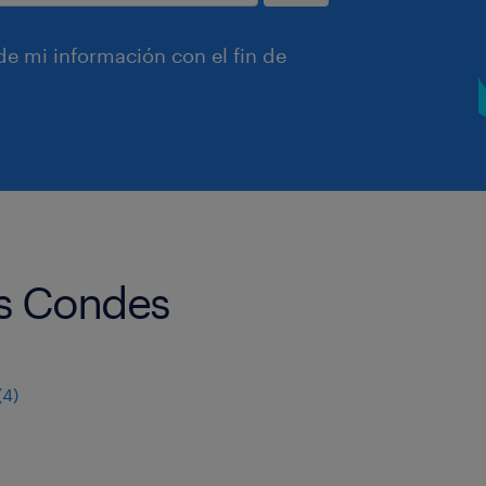
e mi información con el fin de
as Condes
(
4
)