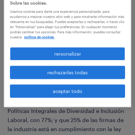
femenino; la inclusión laboral de personas en
Sobre las cookies.
situación de discapacidad (PeSD) está
Usamos cookies para darte una experiencia personalizada, para
ayudarnos a mejorar nuestro sitio web y para mostrarte información más
ganando terreno en la agenda del rubro.
relevante en tus búsquedas. Puedes aceptarlas o rechazarlas, o hacer clic
en "Personalizar" para elegir tus preferencias. En cualquier momento
podrás cambiar tus opciones. Para más información, puedes consultar
nuestra
política de cookies.
Descubre las mejores prácticas de inclusión
laboral
o solicita una cotización
rersonalizar
De hecho, un estudio de Randstad, en el que
rechazarlas todas
participaron 65 empresas de Energía, reveló
que la contratación de trabajadores con
aceptar todo
discapacidad se encuentra en la segunda
posición dentro de las prioridades de las
Políticas Integrales de Diversidad e Inclusión
Laboral, con 77%; y que 25% de las firmas de
la industria está en cumplimiento con la ley