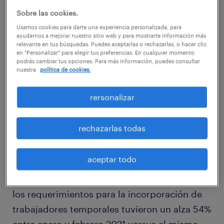
de la emergencia sanitaria, las compañías
Sobre las cookies.
comprobaron que esta modalidad aporta
Usamos cookies para darte una experiencia personalizada, para
ayudarnos a mejorar nuestro sitio web y para mostrarte información más
agilidad, eficiencia y productividad a su
relevante en tus búsquedas. Puedes aceptarlas o rechazarlas, o hacer clic
en "Personalizar" para elegir tus preferencias. En cualquier momento
organización, y los trabajadores se dieron
podrás cambiar tus opciones. Para más información, puedes consultar
nuestra
política de cookies.
cuenta de los beneficios que les reporta en
cuanto a conciliación de vida laboral-
rersonalizar
personal y en calidad de vida.
rechazarlas todas
Solicita una cotización de servicios
transitorios u otras soluciones de rr.hh.
aceptar todo
De hecho, de acuerdo a cifras de Randstad,
los requerimientos para la incorporación de
trabajadores temporales tuvieron un alza 54%