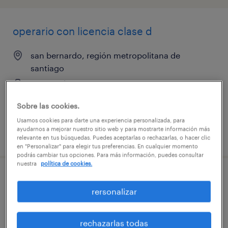
operario con licencia clase d
san bernardo, región metropolitana de
santiago
temporal
$770.000 - $780.000 por mes
Sobre las cookies.
Usamos cookies para darte una experiencia personalizada, para
ayudarnos a mejorar nuestro sitio web y para mostrarte información más
publicado el 20 julio 2026
relevante en tus búsquedas. Puedes aceptarlas o rechazarlas, o hacer clic
en "Personalizar" para elegir tus preferencias. En cualquier momento
podrás cambiar tus opciones. Para más información, puedes consultar
nuestra
política de cookies.
ayudante operario noviciado
rersonalizar
lampa, región metropolitana de santiago
temporal
rechazarlas todas