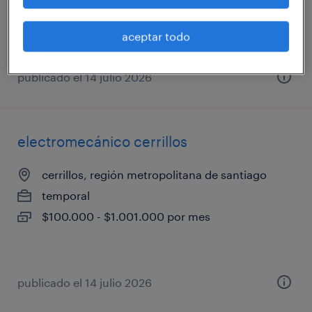
$600.000 - $6.010.000 por mes
aceptar todo
publicado el 14 julio 2026
electromecánico cerrillos
cerrillos, región metropolitana de santiago
temporal
$100.000 - $1.001.000 por mes
publicado el 14 julio 2026