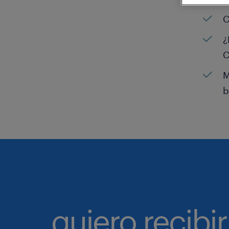
C
¿
C
M
b
quiero recibir