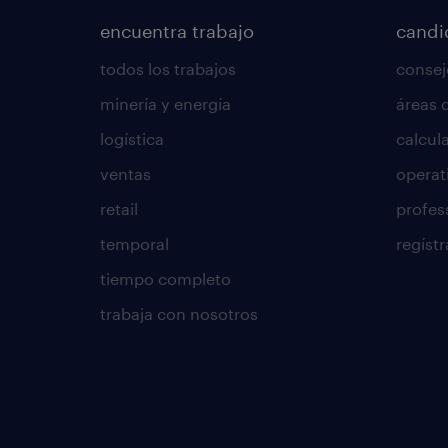
encuentra trabajo
candi
todos los trabajos
consej
minería y energía
áreas 
logística
calcula
ventas
operat
retail
profes
temporal
regístr
tiempo completo
trabaja con nosotros