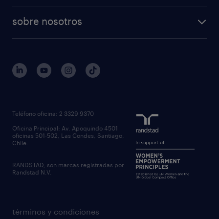
temporal
articulos
professional
professional
tiempo completo
sobre nosotros
workmonitor
reclutamiento y seleccion
regístrate
trabaja con nosotros
quienes somos
estudio de rentas
outsourcing
gobierno corporativo
servicios transitorios
contáctanos
inhouse services
nuestras oficinas
rpo recruitment process outsourcing
regístrate candidato
Teléfono oficina: 2 3329 9370
executive search
Oficina Principal: Av. Apoquindo 4501
inclusión laboral
oficinas 501-502, Las Condes, Santiago,
Chile.
RANDSTAD, son marcas registradas por
Randstad N.V.
términos y condiciones