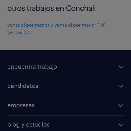
otros trabajos en Conchali
venta al por menor y venta al por mayor
(
10
)
ventas
(
3
)
encuentra trabajo
todos los trabajos
candidatos
minería y energía
consejos laborales
logística
empresas
áreas de especializacion
ventas
nuestras soluciones
calculadora salarial
retail
blog y estudios
operational
operational