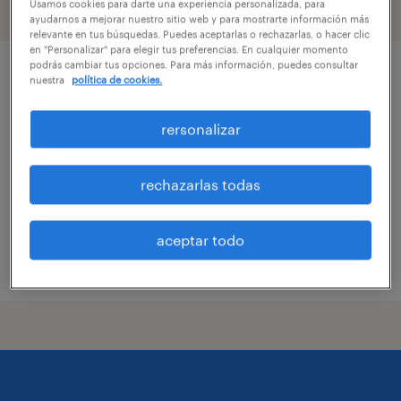
Usamos cookies para darte una experiencia personalizada, para
filtro
2
ayudarnos a mejorar nuestro sitio web y para mostrarte información más
relevante en tus búsquedas. Puedes aceptarlas o rechazarlas, o hacer clic
en "Personalizar" para elegir tus preferencias. En cualquier momento
podrás cambiar tus opciones. Para más información, puedes consultar
operario de bodega - quilicura (minería e
nuestra
política de cookies.
industrial)
rersonalizar
quilicura, región metropolitana de santiago
temporal
rechazarlas todas
$600.000 - $601.000 por mes
aceptar todo
publicado el 15 julio 2026