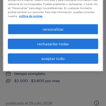
santiago
relevante en tus búsquedas. Puedes aceptarlas o rechazarlas, o hacer clic
en "Personalizar" para elegir tus preferencias. En cualquier momento
tiempo completo
podrás cambiar tus opciones. Para más información, puedes consultar
$3.500 - $3.600 por mes
nuestra
política de cookies.
rersonalizar
publicado el 29 julio 2026
rechazarlas todas
reponedor solo domingos por horas
aceptar todo
renca, región metropolitana de santiago
tiempo completo
$3.500 - $3.600 por mes
publicado el 29 julio 2026