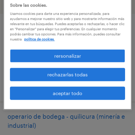
filtro
3
Sobre las cookies.
Usamos cookies para darte una experiencia personalizada, para
ayudarnos a mejorar nuestro sitio web y para mostrarte información más
relevante en tus búsquedas. Puedes aceptarlas o rechazarlas, o hacer clic
administrativo de cumplimiento laboral
en "Personalizar" para elegir tus preferencias. En cualquier momento
podrás cambiar tus opciones. Para más información, puedes consultar
nuestra
política de cookies.
quilicura, región metropolitana de santiago
temporal
rersonalizar
$745.000 - $750.000 por mes
rechazarlas todas
publicado el 10 julio 2026
aceptar todo
operario de bodega - quilicura (minería e
industrial)