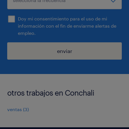
Doy mi consentimiento para el uso de mi
información con el fin de enviarme alertas de
empleo.
enviar
otros trabajos en Conchali
ventas
(
3
)