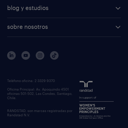
nuestras soluciones
calculadora salarial
retail
blog y estudios
operational
operational
temporal
articulos
professional
professional
tiempo completo
sobre nosotros
workmonitor
reclutamiento y seleccion
regístrate
trabaja con nosotros
quienes somos
estudio de rentas
outsourcing
gobierno corporativo
servicios transitorios
contáctanos
inhouse services
nuestras oficinas
rpo recruitment process outsourcing
regístrate candidato
Teléfono oficina: 2 3329 9370
executive search
Oficina Principal: Av. Apoquindo 4501
inclusión laboral
oficinas 501-502, Las Condes, Santiago,
Chile.
RANDSTAD, son marcas registradas por
Randstad N.V.