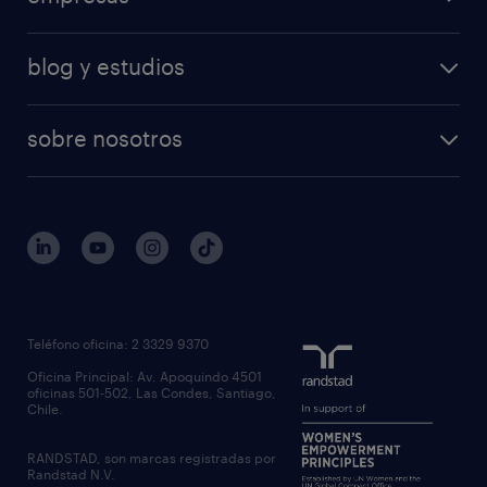
áreas de especializacion
ventas
nuestras soluciones
calculadora salarial
retail
blog y estudios
operational
operational
temporal
articulos
professional
professional
tiempo completo
sobre nosotros
workmonitor
reclutamiento y seleccion
regístrate
trabaja con nosotros
quienes somos
estudio de rentas
outsourcing
gobierno corporativo
servicios transitorios
contáctanos
inhouse services
nuestras oficinas
rpo recruitment process outsourcing
regístrate candidato
Teléfono oficina: 2 3329 9370
executive search
Oficina Principal: Av. Apoquindo 4501
inclusión laboral
oficinas 501-502, Las Condes, Santiago,
Chile.
RANDSTAD, son marcas registradas por
Randstad N.V.