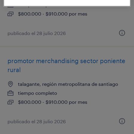
tiempo completo
$800.000 - $910.000 por mes
publicado el 28 julio 2026
promotor merchandising sector poniente
rural
talagante, región metropolitana de santiago
tiempo completo
$800.000 - $910.000 por mes
publicado el 28 julio 2026