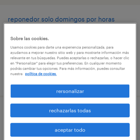
reponedor solo domingos por horas
talagante, región metropolitana de santiago
Sobre las cookies.
tiempo completo
Usamos cookies para darte una experiencia personalizada, para
$3.500 - $3.600 por mes
ayudarnos a mejorar nuestro sitio web y para mostrarte información más
relevante en tus búsquedas. Puedes aceptarlas o rechazarlas, o hacer clic
en "Personalizar" para elegir tus preferencias. En cualquier momento
podrás cambiar tus opciones. Para más información, puedes consultar
nuestra
política de cookies.
publicado el 29 julio 2026
rersonalizar
rechazarlas todas
promotor merchandising sector poniente
rural
aceptar todo
talagante, región metropolitana de santiago