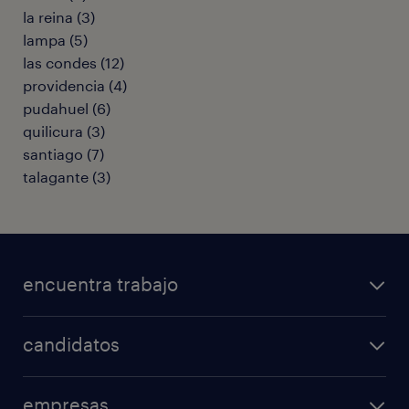
la reina
(
3
)
lampa
(
5
)
las condes
(
12
)
providencia
(
4
)
pudahuel
(
6
)
quilicura
(
3
)
santiago
(
7
)
talagante
(
3
)
encuentra trabajo
todos los trabajos
candidatos
minería y energía
consejos laborales
logística
empresas