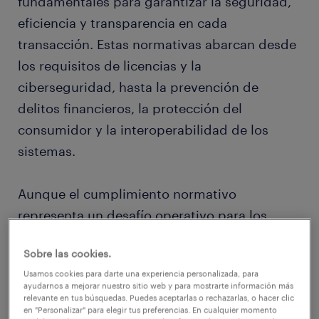
fundamentales para garantizar la seguridad,
eficiencia y transparencia en cada
transacción. Estas normativas abarcan desde
los requisitos de licencias y la
ciberseguridad, hasta la prevención de
delitos financieros, la protección del
consumidor y la interoperabilidad de los
sistemas.
Aunque el cumplimiento normativo
representa un desafío operativo para los
proveedores de servicios de pago (PSP), es
Sobre las cookies.
un pilar esencial para generar confianza en el
Usamos cookies para darte una experiencia personalizada, para
usuario, fomentar la innovación y construir un
ayudarnos a mejorar nuestro sitio web y para mostrarte información más
ecosistema financiero sólido y competitivo.
relevante en tus búsquedas. Puedes aceptarlas o rechazarlas, o hacer clic
en "Personalizar" para elegir tus preferencias. En cualquier momento