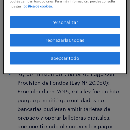
podrás cambiar tus opciones. Para más información, puedes consultar
nuestra
política de cookies.
Legislación chilena sobre dinero
electrónico y medios de pago
rersonalizar
En Chile, el ecosistema de los pagos digitales
ha experimentado una rápida evolución y se
rechazarlas todas
rige principalmente por dos normativas
clave:
aceptar todo
Ley de Emisión de Medios de Pago con
Provisión de Fondos (Ley N° 20.950):
Promulgada en 2016, esta ley fue un hito
porque permitió que entidades no
bancarias pudieran emitir tarjetas de
prepago y operar billeteras digitales,
democratizando el acceso a los pagos