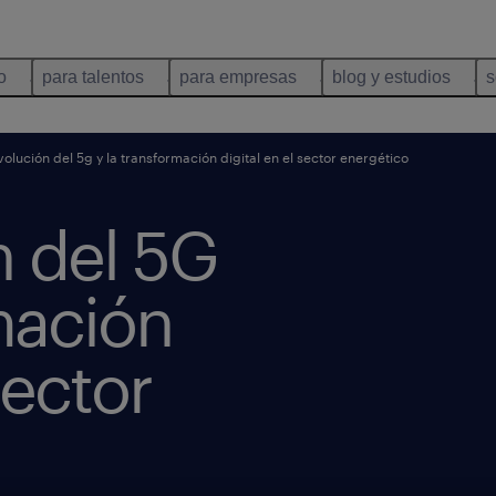
o
para talentos
para empresas
blog y estudios
s
volución del 5g y la transformación digital en el sector energético
n del 5G
mación
Sector