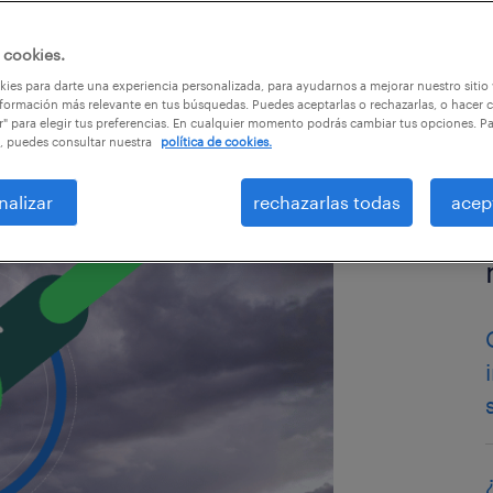
 cookies.
ies para darte una experiencia personalizada, para ayudarnos a mejorar nuestro sitio
formación más relevante en tus búsquedas. Puedes aceptarlas o rechazarlas, o hacer c
r" para elegir tus preferencias. En cualquier momento podrás cambiar tus opciones. P
, puedes consultar nuestra
política de cookies.
nalizar
rechazarlas todas
acep