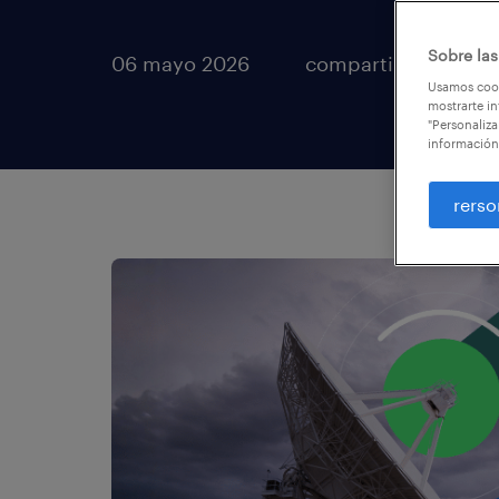
Sobre las
06 mayo 2026
compartir artículos
Usamos cook
mostrarte in
"Personaliza
información
rerso