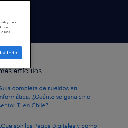
 web y para
lic en
ara más
tar todo
más artículos
Guía completa de sueldos en
informática: ¿Cuánto se gana en el
sector TI en Chile?
¿Qué son los Pagos Digitales y cómo