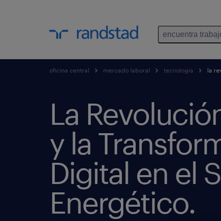
encuentra trabaj
oficina central
mercado laboral
tecnologia
la re
La Revolució
y la Transfor
Digital en el 
Energético.