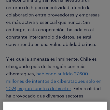
La economía digital nos ha llevado a un
entorno de hiperconectividad, donde la
colaboración entre proveedores y empresas
es más activa y esencial que nunca. Sin
embargo, esta cooperación, basada en el
constante intercambio de datos, se está
convirtiendo en una vulnerabilidad crítica.
Y es que la amenaza es inminente: Chile es
el segundo país de la región con más
ciberataques,
habiendo sufrido 27.600
millones de intentos de ciberataques solo en
2024, según fuentes del sector
. Esta realidad
ha provocado que diversos sectores
estratégicos hayan experimentado algún tipo