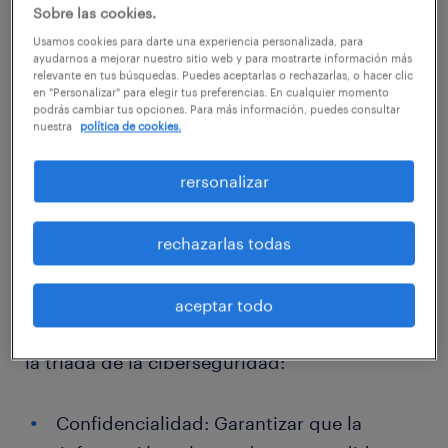
de robo o vulneración de sus datos,
Sobre las cookies.
demostrando que la seguridad es el desafío
Usamos cookies para darte una experiencia personalizada, para
ayudarnos a mejorar nuestro sitio web y para mostrarte información más
más urgente del mercado actual.
relevante en tus búsquedas. Puedes aceptarlas o rechazarlas, o hacer clic
en "Personalizar" para elegir tus preferencias. En cualquier momento
podrás cambiar tus opciones. Para más información, puedes consultar
En este contexto, la ciberseguridad está
nuestra
política de cookies.
siendo importantísima para evitar las
rersonalizar
pérdidas económicas, los daños
reputacionales y los riesgos legales que
conllevan este tipo de intrusiones. Sin
rechazarlas todas
embargo, la misión de esta disciplina va más
allá de solo proteger, pues se sustenta en tres
aceptar todo
principios esenciales conocidos como
la tríada de la ciberseguridad:
Confidencialidad: Garantizar que la