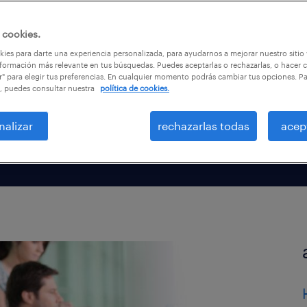
ara sus
 cookies.
ies para darte una experiencia personalizada, para ayudarnos a mejorar nuestro sitio
formación más relevante en tus búsquedas. Puedes aceptarlas o rechazarlas, o hacer c
r" para elegir tus preferencias. En cualquier momento podrás cambiar tus opciones. P
, puedes consultar nuestra
política de cookies.
nalizar
rechazarlas todas
acep