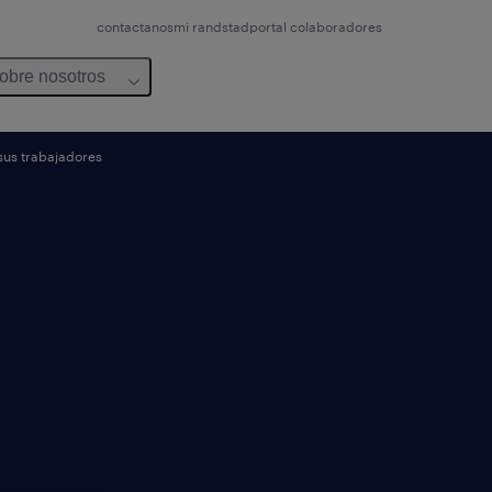
contactanos
mi randstad
portal colaboradores
obre nosotros
sus trabajadores