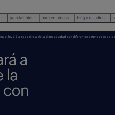
o
para talentos
para empresas
blog y estudios
s
stad llevará a cabo el día de la discapacidad con diferentes actividades para 
ará a
 la
 con