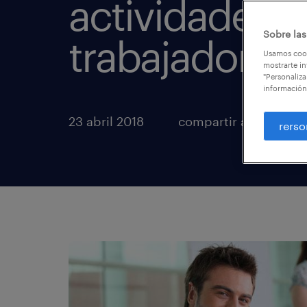
actividades p
Sobre las
trabajadores
Usamos cook
mostrarte in
"Personaliza
información
23 abril 2018
compartir artículos
rerso