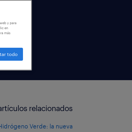
 web y para
lic en
ara más
tar todo
artículos relacionados
Hidrógeno Verde: la nueva