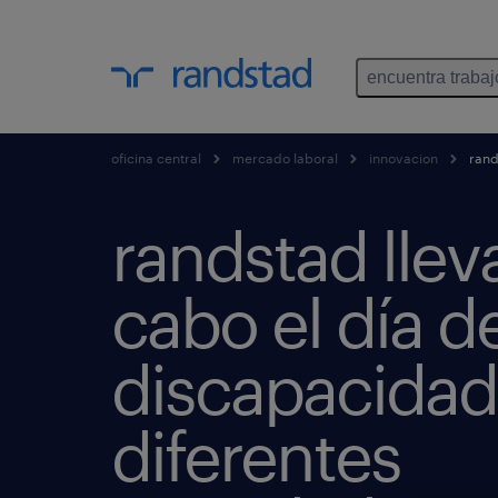
encuentra trabaj
oficina central
mercado laboral
innovacion
rand
randstad llev
cabo el día de
discapacidad
diferentes