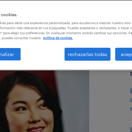
 cookies.
ies para darte una experiencia personalizada, para ayudarnos a mejorar nuestro sitio
formación más relevante en tus búsquedas. Puedes aceptarlas o rechazarlas, o hacer c
r" para elegir tus preferencias. En cualquier momento podrás cambiar tus opciones. P
, puedes consultar nuestra
política de cookies.
nalizar
rechazarlas todas
acep