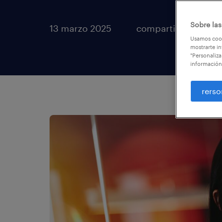
Sobre las
13 marzo 2025
compartir artículos
Usamos cook
mostrarte in
"Personaliza
información
rerso