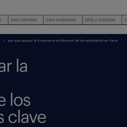
o
para talentos
para empresas
blog y estudios
s
por qué apoyar la trayectoria profesional de los empleados es clave
r la
e los
 clave