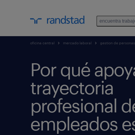
encuentra trabaj
oficina central
mercado laboral
gestion de personas
Por qué apoya
trayectoria
profesional d
empleados es