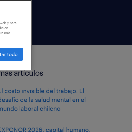
 web y para
lic en
ara más
tar todo
más artículos
El costo invisible del trabajo: El
desafío de la salud mental en el
mundo laboral chileno
EXPONOR 2026: capital humano,