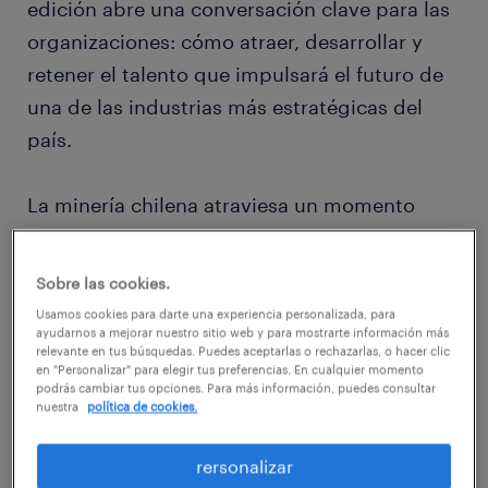
edición abre una conversación clave para las
organizaciones: cómo atraer, desarrollar y
retener el talento que impulsará el futuro de
una de las industrias más estratégicas del
país.
La minería chilena atraviesa un momento
decisivo. La transición energética, la
digitalización, la sostenibilidad y la
Sobre las cookies.
necesidad de mayor productividad están
Usamos cookies para darte una experiencia personalizada, para
transformando la forma en que las empresas
ayudarnos a mejorar nuestro sitio web y para mostrarte información más
relevante en tus búsquedas. Puedes aceptarlas o rechazarlas, o hacer clic
operan y gestionan sus equipos. En este
en "Personalizar" para elegir tus preferencias. En cualquier momento
podrás cambiar tus opciones. Para más información, puedes consultar
contexto, el capital humano en minería se
nuestra
política de cookies.
vuelve un factor esencial para convertir la
innovación en resultados reales.
rersonalizar