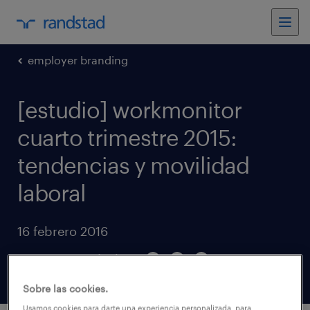
employer branding
[estudio] workmonitor
cuarto trimestre 2015:
tendencias y movilidad
laboral
16 febrero 2016
compartir artículos
Sobre las cookies.
Usamos cookies para darte una experiencia personalizada, para