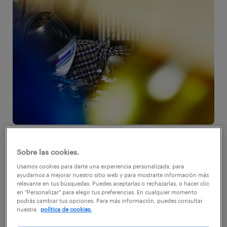
La rápida expansión que el coronavirus ha
Sobre las cookies.
tenido en el país, con más de 5.500
Usamos cookies para darte una experiencia personalizada, para
contagiados y 48 muertos; gatilló que, de un
ayudarnos a mejorar nuestro sitio web y para mostrarte información más
segundo a otro, prácticamente todos los
relevante en tus búsquedas. Puedes aceptarlas o rechazarlas, o hacer clic
en "Personalizar" para elegir tus preferencias. En cualquier momento
empleados a nivel nacional comenzaran a
podrás cambiar tus opciones. Para más información, puedes consultar
nuestra
política de cookies.
desempeñar sus funciones a distancia. De