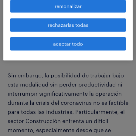
hecho, la consultora multinacional de RR.HH.
rersonalizar
Randstad realizó una encuesta a más de 200
personas, la cual reveló que la
rechazarlas todas
implementación de home office en las
empresas del país llegó a 72% luego del 16 de
aceptar todo
marzo, cuando Chile entró en la fase 4 de
contagio.
Sin embargo, la posibilidad de trabajar bajo
esta modalidad sin perder productividad ni
interrumpir significativamente la operación
durante la crisis del coronavirus no es factible
para todas las industrias. Particularmente, el
sector Construcción enfrenta un difícil
momento, especialmente desde que se