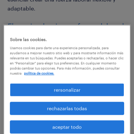
adaptable.
El camino hacia una fuerza laboral
flexible
Sobre las cookies.
Usamos cookies para darte una experiencia personalizada, para
A medida que el mundo laboral se transforma
ayudarnos a mejorar nuestro sitio web y para mostrarte información más
relevante en tus búsquedas. Puedes aceptarlas o rechazarlas, o hacer clic
rápidamente , los departamentos de RR.HH.
en "Personalizar" para elegir tus preferencias. En cualquier momento
se ven obligados a crear dotaciones flexibles
podrás cambiar tus opciones. Para más información, puedes consultar
nuestra
política de cookies.
que puedan adaptarse rápidamente a las
tendencias del mercado ampliando o
rersonalizar
reduciendo su escala. Al mismo tiempo, el
Workmonitor 2024
revela que el equilibrio
rechazarlas todas
entre el trabajo y la vida personal es ahora la
máxima prioridad para el talento, lo que
aceptar todo
presenta un desafío adicional para los