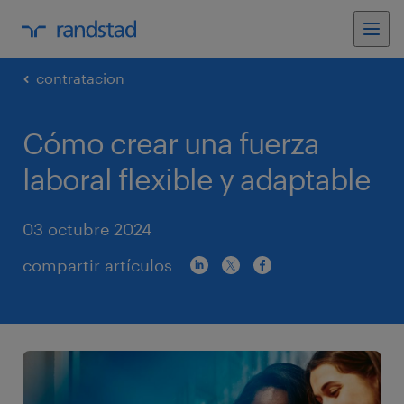
contratacion
Cómo crear una fuerza
laboral flexible y adaptable
03 octubre 2024
compartir artículos