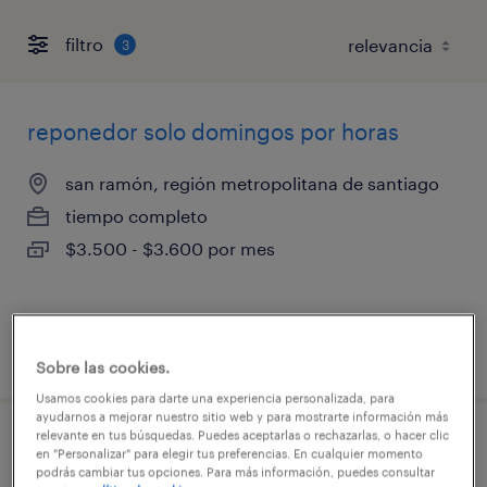
filtro
3
reponedor solo domingos por horas
san ramón, región metropolitana de santiago
tiempo completo
$3.500 - $3.600 por mes
publicado el 29 julio 2026
Sobre las cookies.
Usamos cookies para darte una experiencia personalizada, para
ayudarnos a mejorar nuestro sitio web y para mostrarte información más
relevante en tus búsquedas. Puedes aceptarlas o rechazarlas, o hacer clic
promotor/a
en "Personalizar" para elegir tus preferencias. En cualquier momento
podrás cambiar tus opciones. Para más información, puedes consultar