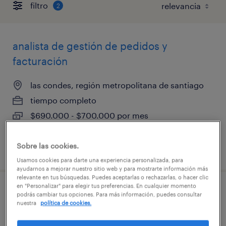
filtro
2
analista de gestión de pedidos y
facturación
las condes, región metropolitana de santiago
tiempo completo
$690.000 - $700.000 por mes
Sobre las cookies.
publicado el 28 julio 2026
Usamos cookies para darte una experiencia personalizada, para
ayudarnos a mejorar nuestro sitio web y para mostrarte información más
relevante en tus búsquedas. Puedes aceptarlas o rechazarlas, o hacer clic
en "Personalizar" para elegir tus preferencias. En cualquier momento
reponedor solo domingos por horas
podrás cambiar tus opciones. Para más información, puedes consultar
nuestra
política de cookies.
la reina, región metropolitana de santiago