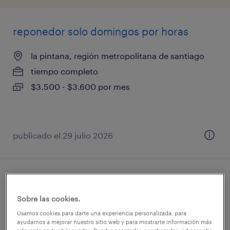
reponedor solo domingos por horas
la pintana, región metropolitana de santiago
tiempo completo
$3.500 - $3.600 por mes
publicado el 29 julio 2026
reponedor solo domingos por horas
Sobre las cookies.
el bosque, región metropolitana de santiago
Usamos cookies para darte una experiencia personalizada, para
tiempo completo
ayudarnos a mejorar nuestro sitio web y para mostrarte información más