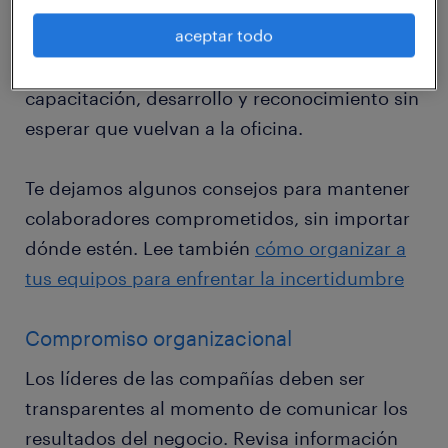
empresas adoptar home office sin perder su
aceptar todo
cultura? Sí. Siempre y cuando mantengan
contacto con sus empleados y les ofrezcan
capacitación, desarrollo y reconocimiento sin
esperar que vuelvan a la oficina.
Te dejamos algunos consejos para mantener
colaboradores comprometidos, sin importar
dónde estén. Lee también
cómo organizar a
tus equipos para enfrentar la incertidumbre
Compromiso organizacional
Los líderes de las compañías deben ser
transparentes al momento de comunicar los
resultados del negocio. Revisa información