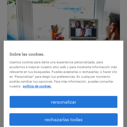
Sobre las cookies.
Usamos cookies para darte una experiencia personalizada, para
ayudarnos a mejorar nuestro sitio web y para mostrarte información más
relevante en tus búsquedas. Puedes aceptarlas o rechazarlas, o hacer clic
en "Personalizar" para elegir tus preferencias. En cualquier momento
Con la crisis sanitaria y la puesta en marcha
podrás cambiar tus opciones. Para más información, puedes consultar
masiva del teletrabajo, las compañías se
nuestra
política de cookies.
dieron cuenta de que es una modalidad que
rersonalizar
funciona y que se pueden lograr resultados
positivos independientemente de dónde se
rechazarlas todas
encuentren las personas. Pero ¿pueden las