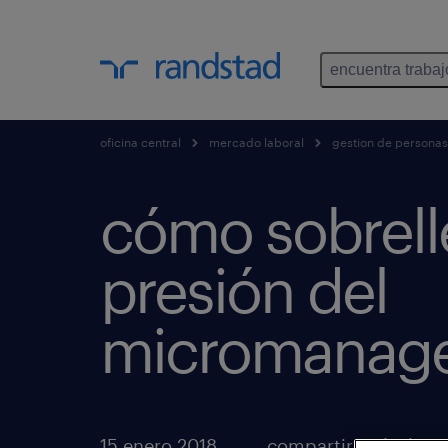
encuentra trabaj
oficina central
mercado laboral
gestion de personas
cómo sobrelle
presión del
micromanag
15 enero 2018
compartir artículos