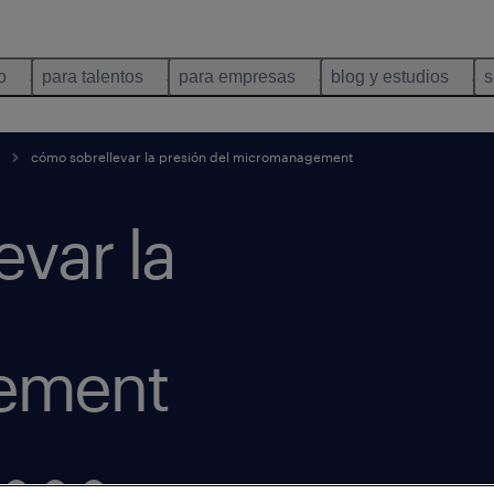
o
para talentos
para empresas
blog y estudios
s
cómo sobrellevar la presión del micromanagement
var la
ement