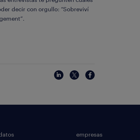
oder decir con orgullo: “Sobreviví
agement”.
datos
empresas