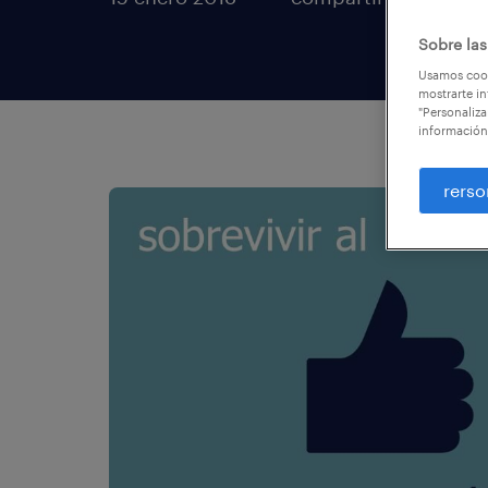
Sobre las
Usamos cook
mostrarte in
"Personaliza
información
rerso