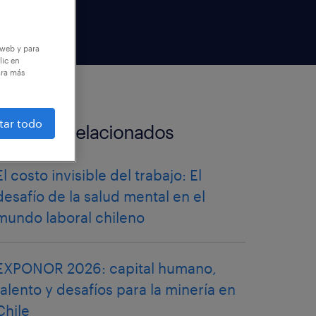
 web y para
lic en
ara más
tar todo
artículos relacionados
El costo invisible del trabajo: El
desafío de la salud mental en el
mundo laboral chileno
EXPONOR 2026: capital humano,
talento y desafíos para la minería en
Chile