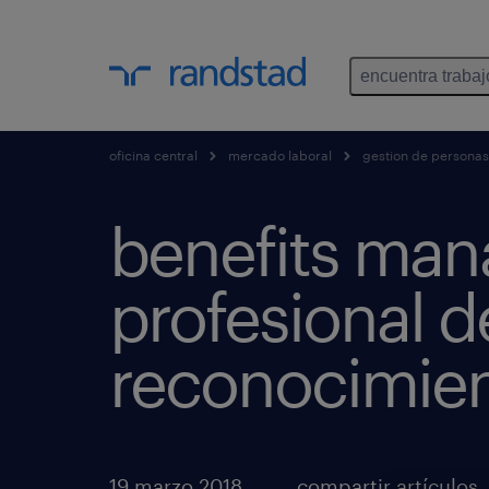
encuentra trabaj
oficina central
mercado laboral
gestion de personas
benefits man
profesional d
reconocimie
19 marzo 2018
compartir artículos