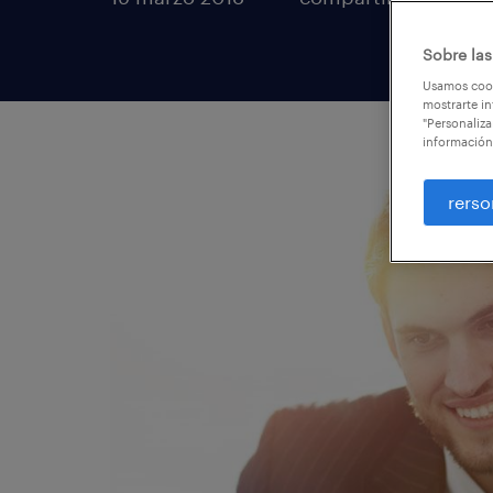
Sobre las
Usamos cook
mostrarte in
"Personaliza
información
rerso