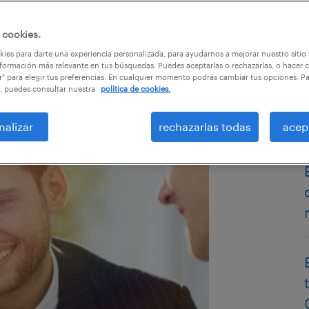
 cookies.
ies para darte una experiencia personalizada, para ayudarnos a mejorar nuestro sitio
formación más relevante en tus búsquedas. Puedes aceptarlas o rechazarlas, o hacer c
r" para elegir tus preferencias. En cualquier momento podrás cambiar tus opciones. P
, puedes consultar nuestra
política de cookies.
nalizar
rechazarlas todas
acep