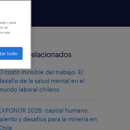
 web y para
lic en
ara más
artículos relacionados
tar todo
El costo invisible del trabajo: El
desafío de la salud mental en el
mundo laboral chileno
EXPONOR 2026: capital humano,
talento y desafíos para la minería en
Chile