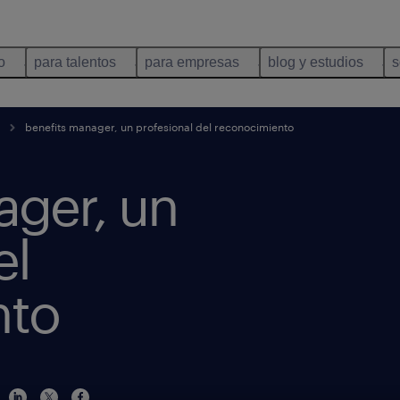
o
para talentos
para empresas
blog y estudios
s
benefits manager, un profesional del reconocimiento
ager, un
el
nto