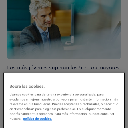
Los más jóvenes superan los 50. Los mayores,
los 70. Si bien el éxodo ya ha comenzado, las
organizaciones todavía no han sentido el
Sobre las cookies.
impacto del retiro de los baby boomers. La
Usamos cookies para darte una experiencia personalizada, para
ayudarnos a mejorar nuestro sitio web y para mostrarte información más
atracción y retención de nuevos talentos, la
relevante en tus búsquedas. Puedes aceptarlas o rechazarlas, o hacer clic
en "Personalizar" para elegir tus preferencias. En cualquier momento
adaptación de las organizaciones a la
podrás cambiar tus opciones. Para más información, puedes consultar
generación de los Millenials y a la incipiente
nuestra
política de cookies.
Z, y las revolucionarias tendencias que traen